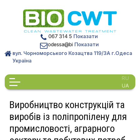
Skip
to
content
067 314 5
Показати
odessa@bi
Показати
вул. Чорноморського Козацтва 119/3А г.Одеса
Україна
RU
UA
Виробництво конструкцій та
виробів із поліпропілену для
промисловості, аграрного